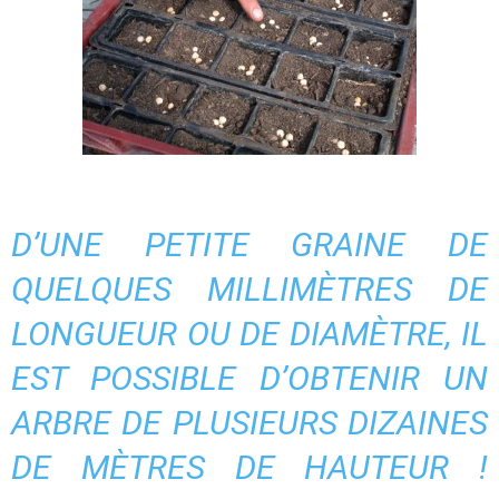
D’UNE PETITE GRAINE DE
QUELQUES MILLIMÈTRES DE
LONGUEUR OU DE DIAMÈTRE, IL
EST POSSIBLE D’OBTENIR UN
ARBRE DE PLUSIEURS DIZAINES
DE MÈTRES DE HAUTEUR !