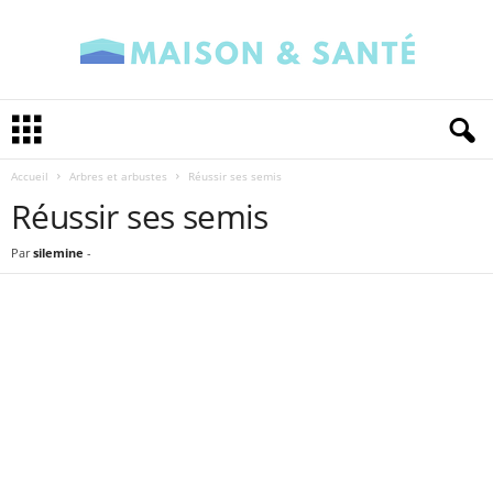
M
a
i
Accueil
Arbres et arbustes
Réussir ses semis
s
o
Réussir ses semis
n
e
Par
silemine
-
t
S
a
n
t
é