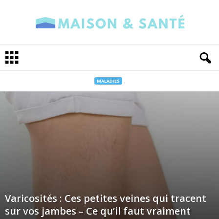
M
a
i
s
MALADIES
o
n
e
t
S
a
n
t
é
Varicosités : Ces petites veines qui tracent
sur vos jambes – Ce qu’il faut vraiment