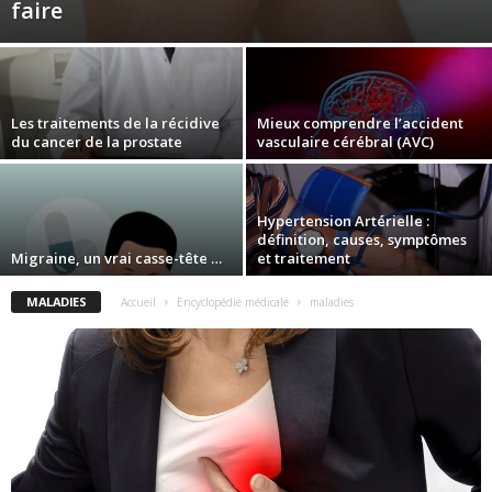
faire
Les traitements de la récidive
Mieux comprendre l’accident
du cancer de la prostate
vasculaire cérébral (AVC)
Hypertension Artérielle :
définition, causes, symptômes
Migraine, un vrai casse-tête …
et traitement
MALADIES
Accueil
Encyclopédie médicale
maladies