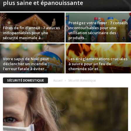
plus saine et épanouissante
Protégez votre foyer : 7 conseils
Fêtes de fin d’année : 7 astuces
incontournables pour une
indispensables pour une
utilisation sécuritaire des
sécurité maximale à...
produits...
Votre sapin de Noël peut
Les 4 règlementations cruciales
déclencher un incendie :
à suivre pour un feu de
l’erreur fatale à éviter...
cheminée sûr et...
SÉCURITÉ DOMESTIQUE
Accueil
Sécurité domestique