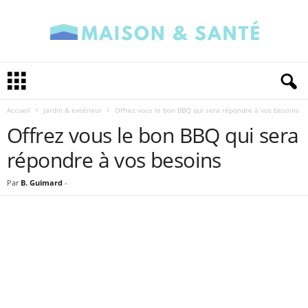
M
a
i
Accueil
Jardin & extérieur
Offrez vous le bon BBQ qui sera répondre à vos besoins
s
o
Offrez vous le bon BBQ qui sera
n
répondre à vos besoins
e
t
Par
B. Guimard
-
S
a
n
t
é