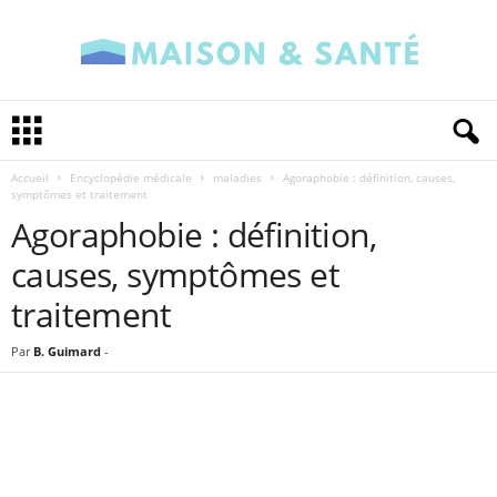
M
a
i
Accueil
Encyclopédie médicale
maladies
Agoraphobie : définition, causes,
s
symptômes et traitement
o
Agoraphobie : définition,
n
e
causes, symptômes et
t
S
traitement
a
n
Par
B. Guimard
-
t
é