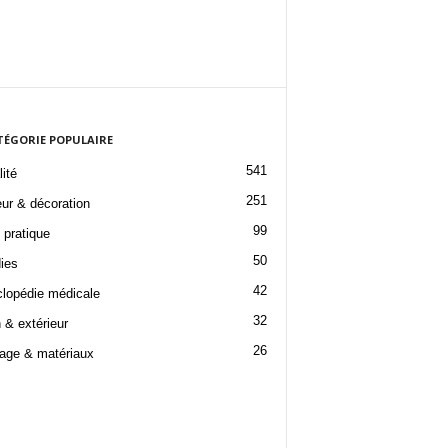
TÉGORIE POPULAIRE
541
ité
251
eur & décoration
99
 pratique
50
ies
42
lopédie médicale
32
 & extérieur
26
lage & matériaux