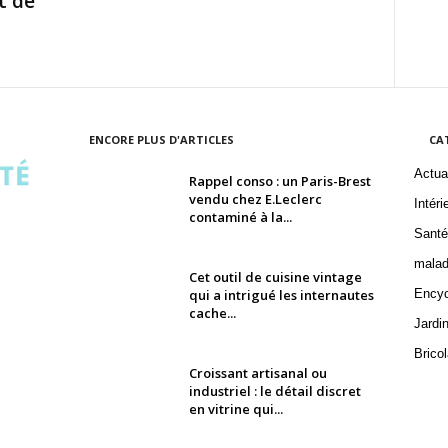
t de
ENCORE PLUS D'ARTICLES
CA
Actual
Rappel conso : un Paris-Brest
vendu chez E.Leclerc
Intéri
contaminé à la...
Santé
malad
Cet outil de cuisine vintage
qui a intrigué les internautes
Encyc
cache...
Jardin
Brico
Croissant artisanal ou
industriel : le détail discret
en vitrine qui...