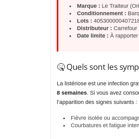
Marque :
Le Traiteur (Or
Conditionnement :
Barq
Lots :
405300000407218
Distributeur :
Carrefour
Date limite :
À rapporter
🤒 Quels sont les sympt
La listériose est une infection gra
8 semaines
. Si vous avez cons
l’apparition des signes suivants :
Fièvre isolée ou accompag
Courbatures et fatigue inte