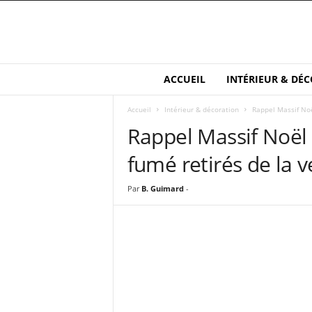
M
ACCUEIL
INTÉRIEUR & DÉC
a
i
Accueil
Intérieur & décoration
Rappel Massif Noë
s
Rappel Massif Noël 
o
n
fumé retirés de la v
e
t
S
Par
B. Guimard
-
a
n
t
é