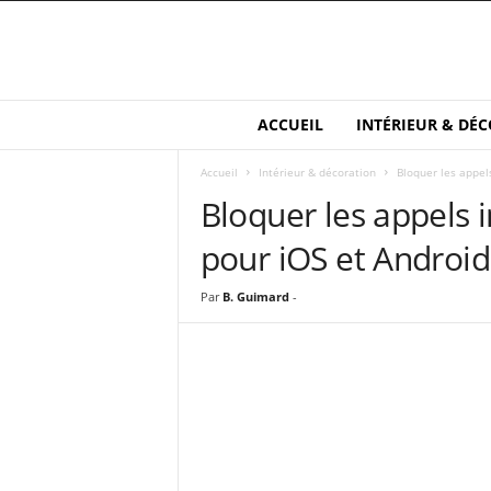
M
ACCUEIL
INTÉRIEUR & DÉC
a
i
Accueil
Intérieur & décoration
Bloquer les appels
s
Bloquer les appels 
o
n
pour iOS et Androi
e
t
S
Par
B. Guimard
-
a
n
t
é