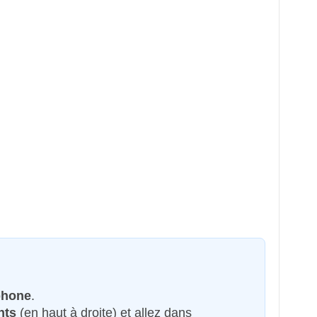
phone
.
nts
(en haut à droite) et allez dans