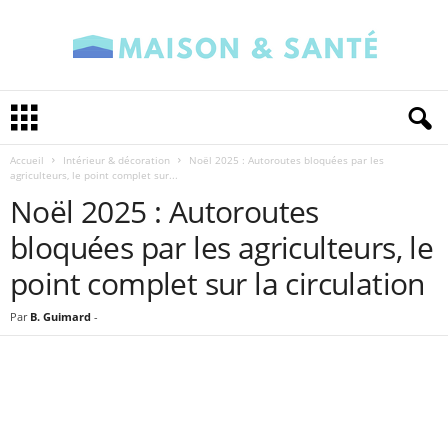
M
a
i
Accueil
Intérieur & décoration
Noël 2025 : Autoroutes bloquées par les
s
agriculteurs, le point complet sur...
o
Noël 2025 : Autoroutes
n
e
bloquées par les agriculteurs, le
t
S
point complet sur la circulation
a
n
Par
B. Guimard
-
t
é