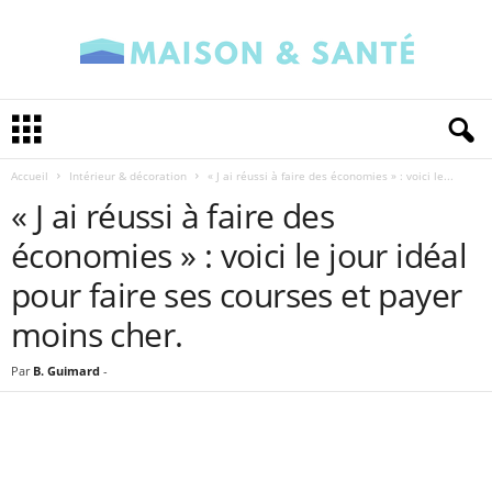
M
a
i
Accueil
Intérieur & décoration
« J ai réussi à faire des économies » : voici le...
s
o
« J ai réussi à faire des
n
économies » : voici le jour idéal
e
t
pour faire ses courses et payer
S
a
moins cher.
n
t
Par
B. Guimard
-
é