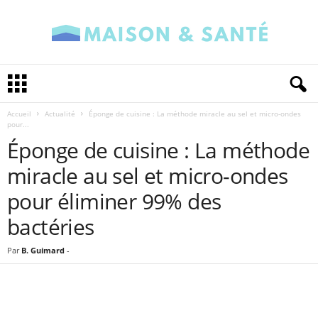
M
a
i
Accueil
Actualité
Éponge de cuisine : La méthode miracle au sel et micro-ondes
s
pour...
o
Éponge de cuisine : La méthode
n
e
miracle au sel et micro-ondes
t
S
pour éliminer 99% des
a
bactéries
n
t
é
Par
B. Guimard
-