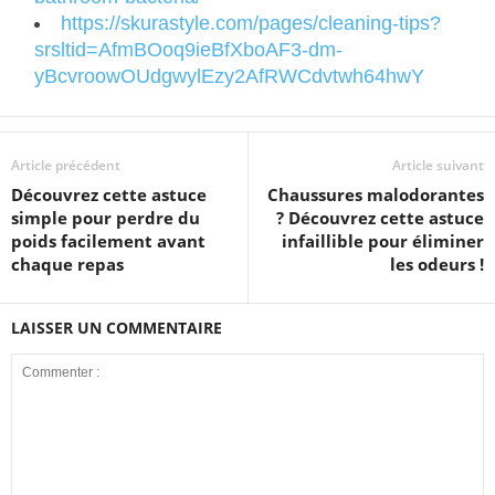
https://skurastyle.com/pages/cleaning-tips?
srsltid=AfmBOoq9ieBfXboAF3-dm-
yBcvroowOUdgwylEzy2AfRWCdvtwh64hwY
Article précédent
Article suivant
Découvrez cette astuce
Chaussures malodorantes
simple pour perdre du
? Découvrez cette astuce
poids facilement avant
infaillible pour éliminer
chaque repas
les odeurs !
LAISSER UN COMMENTAIRE