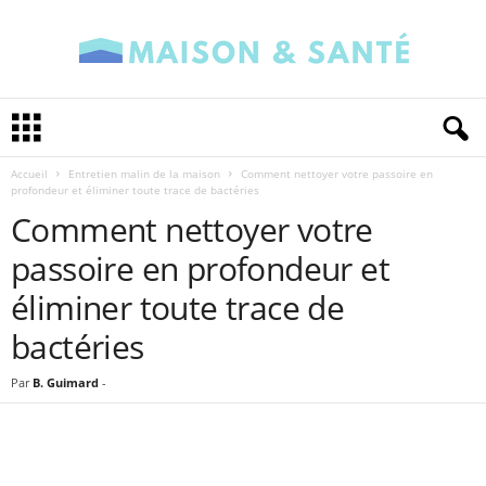
M
a
i
Accueil
Entretien malin de la maison
Comment nettoyer votre passoire en
s
profondeur et éliminer toute trace de bactéries
o
Comment nettoyer votre
n
e
passoire en profondeur et
t
S
éliminer toute trace de
a
bactéries
n
t
é
Par
B. Guimard
-