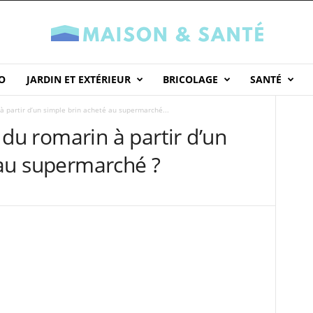
O
JARDIN ET EXTÉRIEUR
BRICOLAGE
SANTÉ
 partir d’un simple brin acheté au supermarché...
u romarin à partir d’un
 au supermarché ?