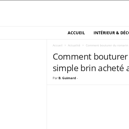
M
ACCUEIL
INTÉRIEUR & DÉC
a
i
Accueil
Actualité
Comment bouturer du romarin à
s
Comment bouturer d
o
n
simple brin acheté
e
t
S
Par
B. Guimard
-
a
n
t
é