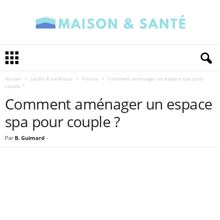
M
a
i
Accueil
Jardin & extérieur
Piscine
Comment aménager un espace spa pour
s
couple ?
o
Comment aménager un espace
n
e
spa pour couple ?
t
S
Par
B. Guimard
-
a
n
t
é