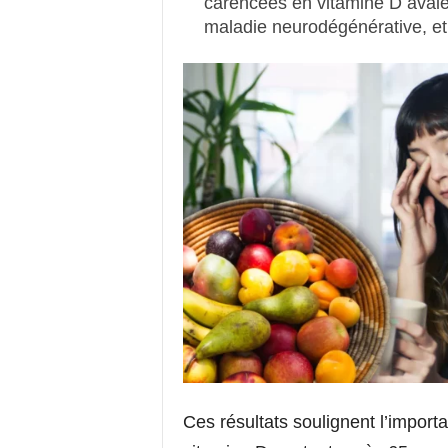
carencées en vitamine D avaie
maladie neurodégénérative, et
Ces résultats soulignent l’import