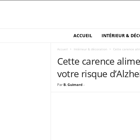
M
ACCUEIL
INTÉRIEUR & DÉC
a
i
Accueil
Intérieur & décoration
Cette carence ali
s
Cette carence alime
o
n
votre risque d’Alzhe
e
t
S
Par
B. Guimard
-
a
n
t
é