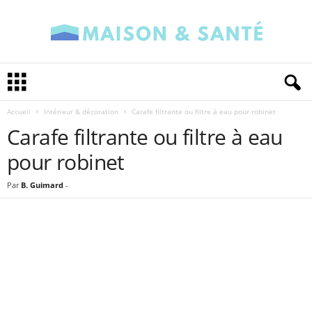
M
a
i
Accueil
Intérieur & décoration
Carafe filtrante ou filtre à eau pour robinet
s
o
Carafe filtrante ou filtre à eau
n
pour robinet
e
t
Par
B. Guimard
-
S
a
n
t
é