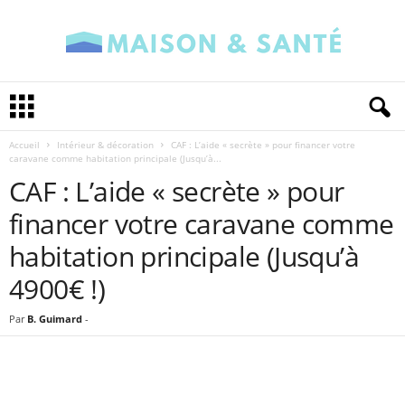
M
a
i
Accueil
Intérieur & décoration
CAF : L’aide « secrète » pour financer votre
s
caravane comme habitation principale (Jusqu’à...
o
CAF : L’aide « secrète » pour
n
e
financer votre caravane comme
t
S
habitation principale (Jusqu’à
a
4900€ !)
n
t
é
Par
B. Guimard
-