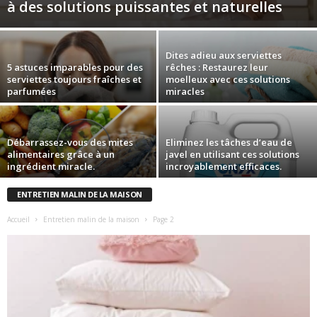
à des solutions puissantes et naturelles
Dites adieu aux serviettes
5 astuces imparables pour des
rêches : Restaurez leur
serviettes toujours fraîches et
moelleux avec ces solutions
parfumées
miracles
Débarrassez-vous des mites
Eliminez les tâches d’eau de
alimentaires grâce à un
javel en utilisant ces solutions
ingrédient miracle.
incroyablement efficaces.
ENTRETIEN MALIN DE LA MAISON
Accueil
Entretien malin de la maison
Page 2